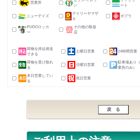
セブン-イレブ
ファミリー
営業所
ン
ート
デイリーヤマザ
ニューデイズ
ポプラ
キ
PUDOロッカ
その他の取扱
ー
店
荷物を持込発送
土曜日営業
24時間営業
できる
荷物を受け取れ
駐車場あり
日曜日営業
る
業所のみ）
本日営業してい
祝日営業
る