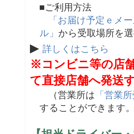
■ご利用方法
「お届け予定ｅメー
ル」
から受取場所を
▶
詳しくはこちら
※コンビニ等の店
て直接店舗へ発送
（営業所は
「営業所
することができます