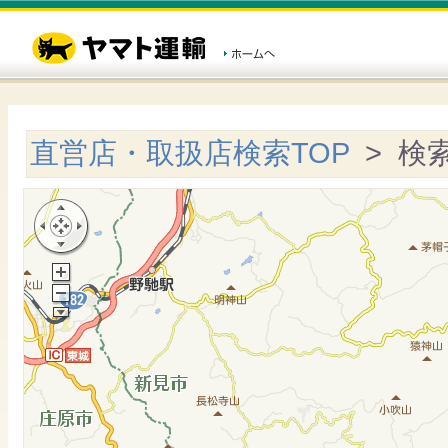
直営店・取扱店検索TOP
> 検