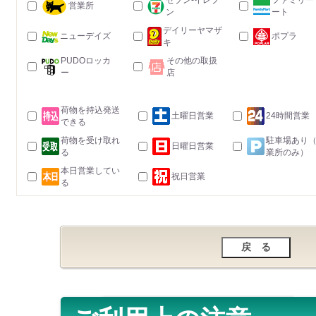
セブン-イレブ
ファミリー
営業所
ン
ート
デイリーヤマザ
ニューデイズ
ポプラ
キ
PUDOロッカ
その他の取扱
ー
店
荷物を持込発送
土曜日営業
24時間営業
できる
荷物を受け取れ
駐車場あり
日曜日営業
る
業所のみ）
本日営業してい
祝日営業
る