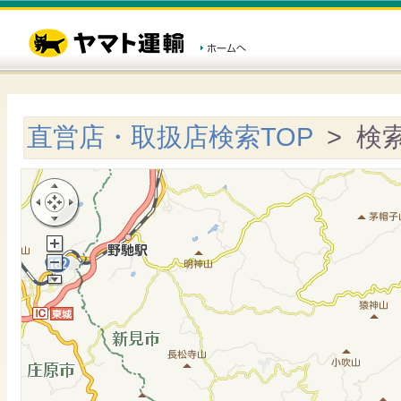
直営店・取扱店検索TOP
> 検