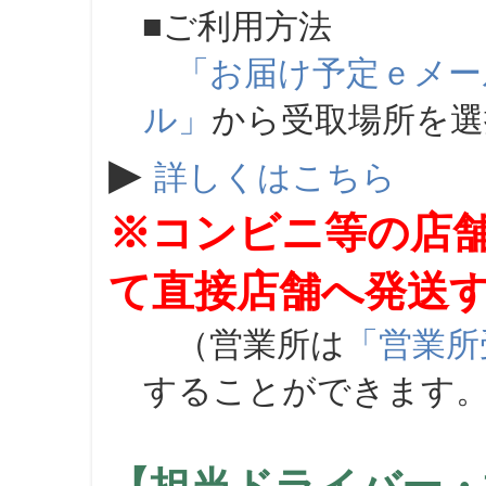
■ご利用方法
「お届け予定ｅメー
ル」
から受取場所を
▶
詳しくはこちら
※コンビニ等の店
て直接店舗へ発送
（営業所は
「営業所
することができます