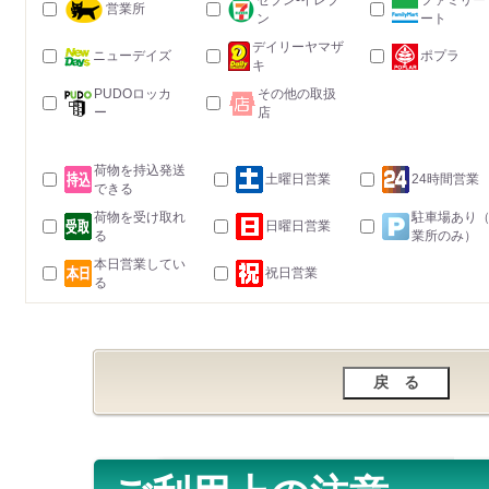
セブン-イレブ
ファミリー
営業所
ン
ート
デイリーヤマザ
ニューデイズ
ポプラ
キ
PUDOロッカ
その他の取扱
ー
店
荷物を持込発送
土曜日営業
24時間営業
できる
荷物を受け取れ
駐車場あり
日曜日営業
る
業所のみ）
本日営業してい
祝日営業
る