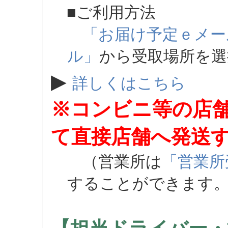
■ご利用方法
「お届け予定ｅメー
ル」
から受取場所を
▶
詳しくはこちら
※コンビニ等の店
て直接店舗へ発送
（営業所は
「営業所
することができます