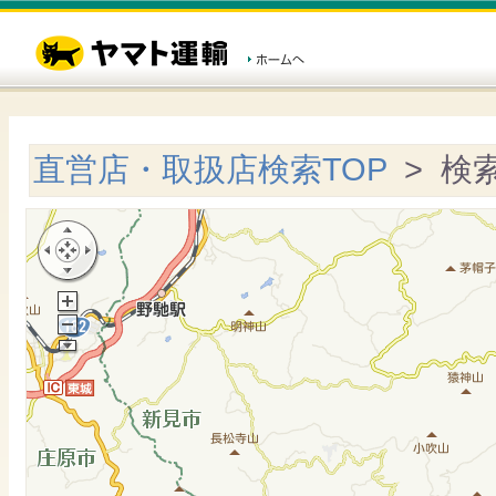
直営店・取扱店検索TOP
> 検