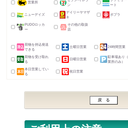
セブン-イレブ
ファミリー
営業所
ン
ート
デイリーヤマザ
ニューデイズ
ポプラ
キ
PUDOロッカ
その他の取扱
ー
店
荷物を持込発送
土曜日営業
24時間営業
できる
荷物を受け取れ
駐車場あり
日曜日営業
る
業所のみ）
本日営業してい
祝日営業
る