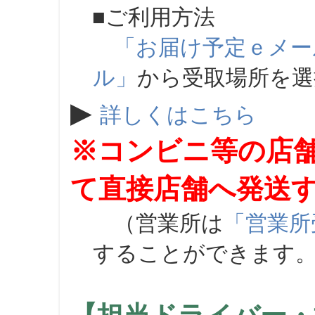
■ご利用方法
「お届け予定ｅメー
ル」
から受取場所を
▶
詳しくはこちら
※コンビニ等の店
て直接店舗へ発送
（営業所は
「営業所
することができます