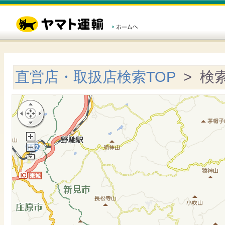
直営店・取扱店検索TOP
> 検