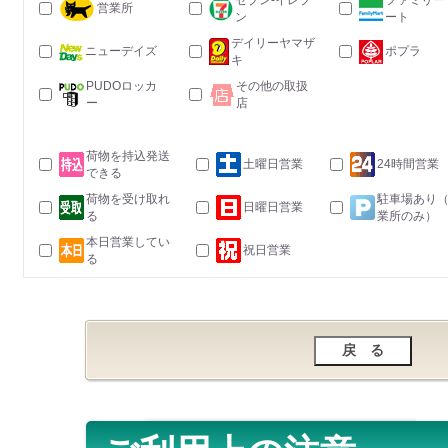
セブン-イレブ
ファミリー
営業所
ン
ート
デイリーヤマザ
ニューデイズ
ポプラ
キ
PUDOロッカ
その他の取扱
ー
店
荷物を持込発送
土曜日営業
24時間営業
できる
荷物を受け取れ
駐車場あり
日曜日営業
る
業所のみ）
本日営業してい
祝日営業
る