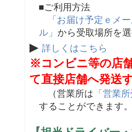
■ご利用方法
「お届け予定ｅメー
ル」
から受取場所を
▶
詳しくはこちら
※コンビニ等の店
て直接店舗へ発送
（営業所は
「営業所
することができます