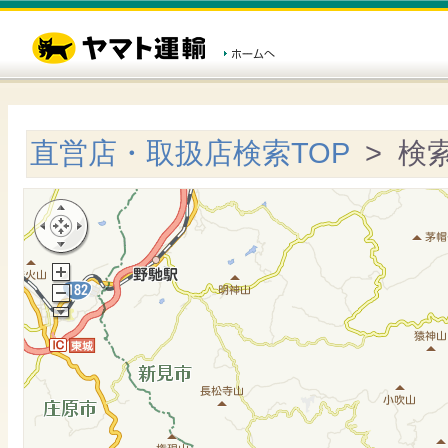
直営店・取扱店検索TOP
> 検