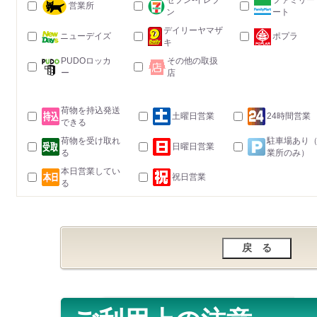
セブン-イレブ
ファミリー
営業所
ン
ート
デイリーヤマザ
ニューデイズ
ポプラ
キ
PUDOロッカ
その他の取扱
ー
店
荷物を持込発送
土曜日営業
24時間営業
できる
荷物を受け取れ
駐車場あり
日曜日営業
る
業所のみ）
本日営業してい
祝日営業
る