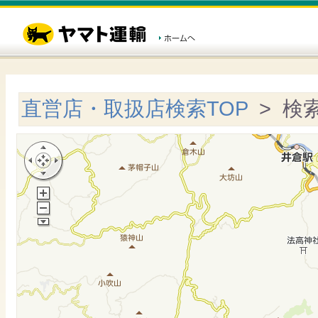
直営店・取扱店検索TOP
> 検