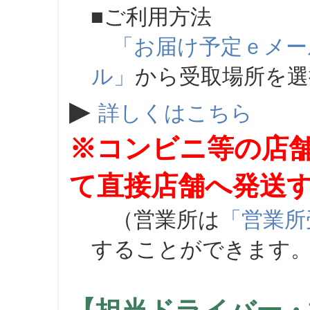
■ご利用方法
「お届け予定ｅメー
ル」
から受取場所を
▶
詳しくはこちら
※コンビニ等の店
て直接店舗へ発送
（営業所は
「営業所
することができます