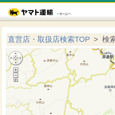
直営店・取扱店検索TOP
> 検