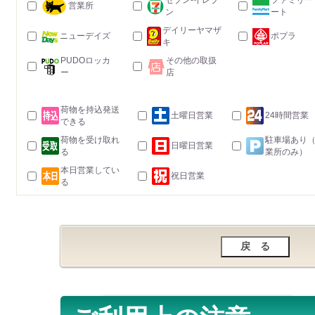
セブン-イレブ
ファミリー
営業所
ン
ート
デイリーヤマザ
ニューデイズ
ポプラ
キ
PUDOロッカ
その他の取扱
ー
店
荷物を持込発送
土曜日営業
24時間営業
できる
荷物を受け取れ
駐車場あり
日曜日営業
る
業所のみ）
本日営業してい
祝日営業
る