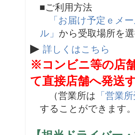
■ご利用方法
「お届け予定ｅメー
ル」
から受取場所を
▶
詳しくはこちら
※コンビニ等の店
て直接店舗へ発送
（営業所は
「営業所
することができます