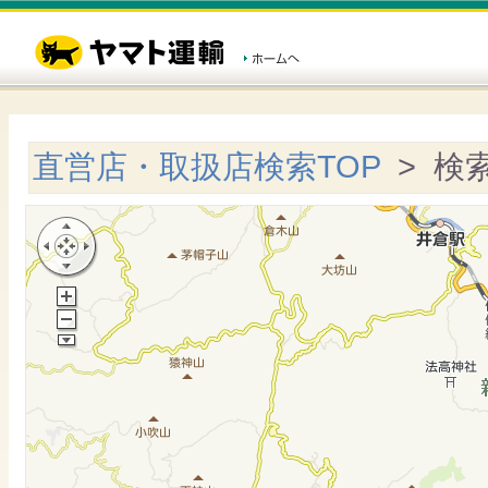
直営店・取扱店検索TOP
> 検