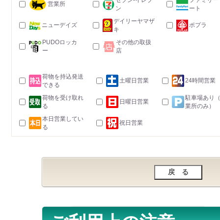
セブン-イレブ
ファミリー
営業所
ン
ート
デイリーヤマザ
ニューデイズ
ポプラ
キ
PUDOロッカ
その他の取扱
ー
店
荷物を持込発送
土曜日営業
24時間営業
できる
荷物を受け取れ
駐車場あり
日曜日営業
る
業所のみ）
本日営業してい
祝日営業
る