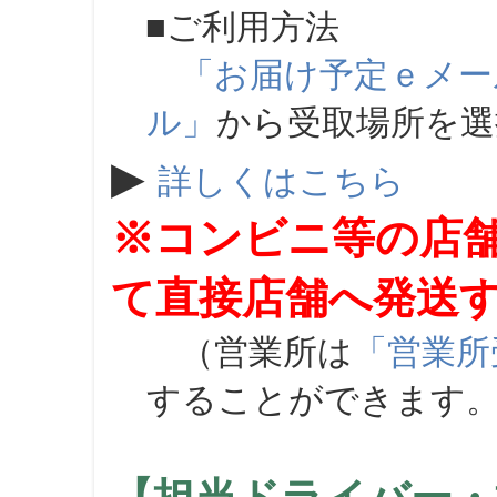
■ご利用方法
「お届け予定ｅメー
ル」
から受取場所を
▶
詳しくはこちら
※コンビニ等の店
て直接店舗へ発送
（営業所は
「営業所
することができます