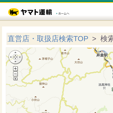
直営店・取扱店検索TOP
> 検