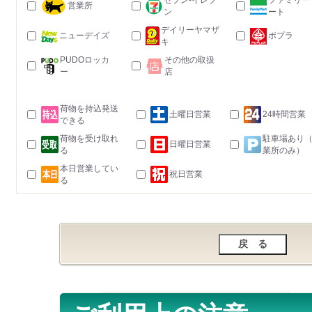
セブン-イレブ
ファミリー
営業所
ン
ート
デイリーヤマザ
ニューデイズ
ポプラ
キ
PUDOロッカ
その他の取扱
ー
店
荷物を持込発送
土曜日営業
24時間営業
できる
荷物を受け取れ
駐車場あり
日曜日営業
る
業所のみ）
本日営業してい
祝日営業
る