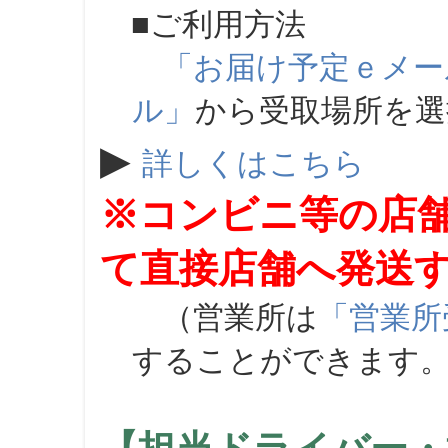
■ご利用方法
「お届け予定ｅメー
ル」
から受取場所を
▶
詳しくはこちら
※コンビニ等の店
て直接店舗へ発送
（営業所は
「営業所
することができます