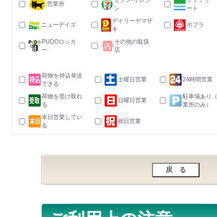
セブン-イレブ
ファミリー
営業所
ン
ート
デイリーヤマザ
ニューデイズ
ポプラ
キ
PUDOロッカ
その他の取扱
ー
店
荷物を持込発送
土曜日営業
24時間営業
できる
荷物を受け取れ
駐車場あり
日曜日営業
る
業所のみ）
本日営業してい
祝日営業
る