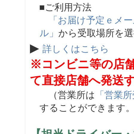
■ご利用方法
「お届け予定ｅメー
ル」
から受取場所を
▶
詳しくはこちら
※コンビニ等の店
て直接店舗へ発送
（営業所は
「営業所
することができます