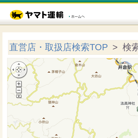
直営店・取扱店検索TOP
> 検