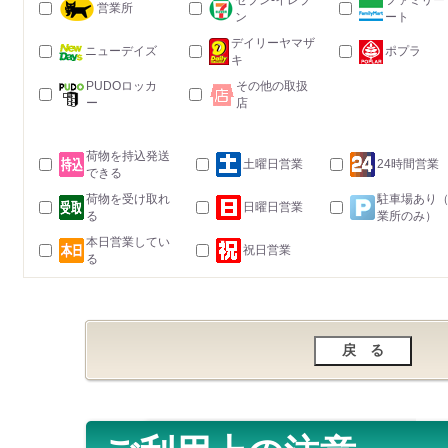
セブン-イレブ
ファミリー
営業所
ン
ート
デイリーヤマザ
ニューデイズ
ポプラ
キ
PUDOロッカ
その他の取扱
ー
店
荷物を持込発送
土曜日営業
24時間営業
できる
荷物を受け取れ
駐車場あり
日曜日営業
る
業所のみ）
本日営業してい
祝日営業
る