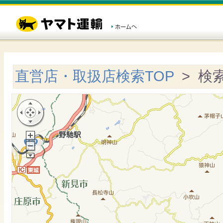
直営店・取扱店検索TOP
> 検