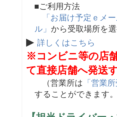
■ご利用方法
「お届け予定ｅメー
ル」
から受取場所を
▶
詳しくはこちら
※コンビニ等の店
て直接店舗へ発送
（営業所は
「営業所
することができます