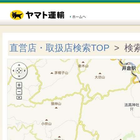
直営店・取扱店検索TOP
> 検