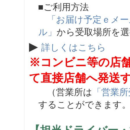
■ご利用方法
「お届け予定ｅメー
ル」
から受取場所を
▶
詳しくはこちら
※コンビニ等の店
て直接店舗へ発送
（営業所は
「営業所
することができます