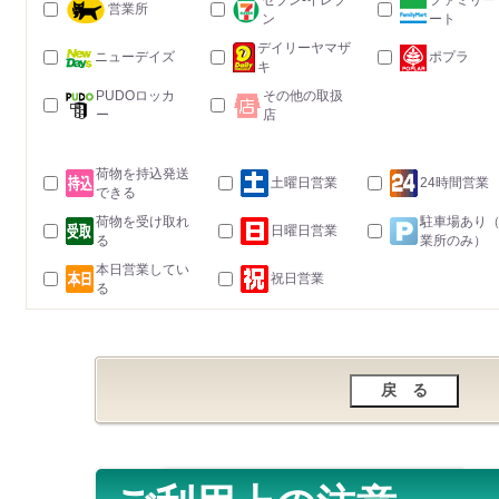
セブン-イレブ
ファミリー
営業所
ン
ート
デイリーヤマザ
ニューデイズ
ポプラ
キ
PUDOロッカ
その他の取扱
ー
店
荷物を持込発送
土曜日営業
24時間営業
できる
荷物を受け取れ
駐車場あり
日曜日営業
る
業所のみ）
本日営業してい
祝日営業
る