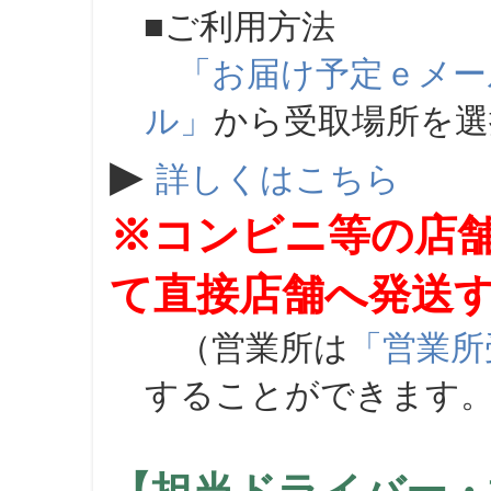
■ご利用方法
「お届け予定ｅメー
ル」
から受取場所を
▶
詳しくはこちら
※コンビニ等の店
て直接店舗へ発送
（営業所は
「営業所
することができます