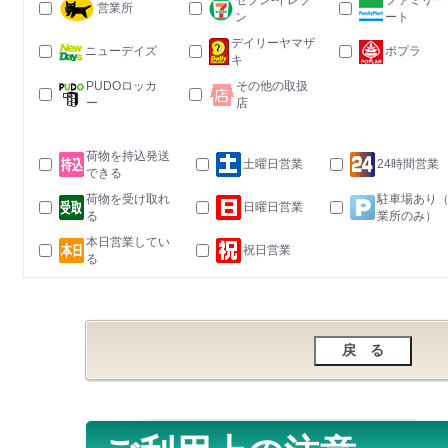
セブン-イレブ
ファミリー
営業所
ン
ート
デイリーヤマザ
ニューデイズ
ポプラ
キ
PUDOロッカ
その他の取扱
ー
店
荷物を持込発送
土曜日営業
24時間営業
できる
荷物を受け取れ
駐車場あり
日曜日営業
る
業所のみ）
本日営業してい
祝日営業
る