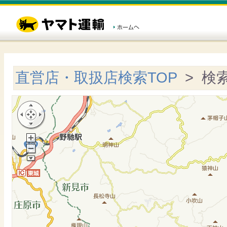
直営店・取扱店検索TOP
> 検