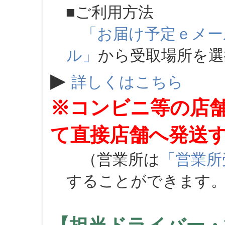
■ご利用方法
「お届け予定ｅメー
ル」
から受取場所を
▶
詳しくはこちら
※コンビニ等の店
て直接店舗へ発送
（営業所は
「営業所
することができます