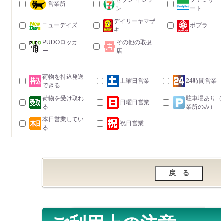
セブン-イレブ
ファミリー
営業所
ン
ート
デイリーヤマザ
ニューデイズ
ポプラ
キ
PUDOロッカ
その他の取扱
ー
店
荷物を持込発送
土曜日営業
24時間営業
できる
荷物を受け取れ
駐車場あり
日曜日営業
る
業所のみ）
本日営業してい
祝日営業
る