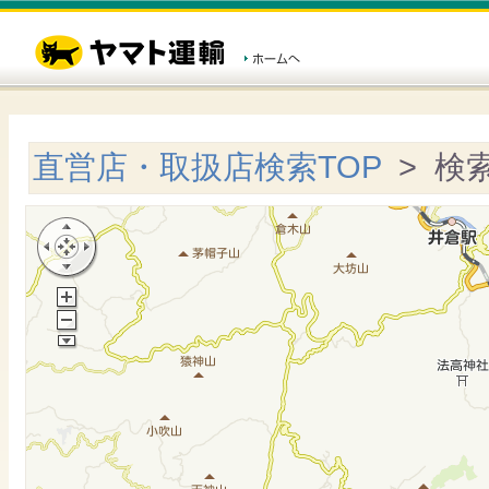
直営店・取扱店検索TOP
> 検