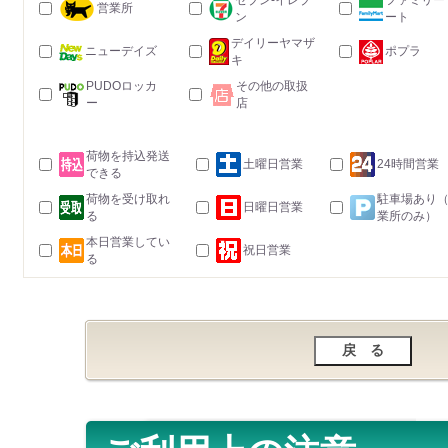
セブン-イレブ
ファミリー
営業所
ン
ート
デイリーヤマザ
ニューデイズ
ポプラ
キ
PUDOロッカ
その他の取扱
ー
店
荷物を持込発送
土曜日営業
24時間営業
できる
荷物を受け取れ
駐車場あり
日曜日営業
る
業所のみ）
本日営業してい
祝日営業
る