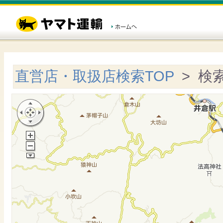
直営店・取扱店検索TOP
> 検