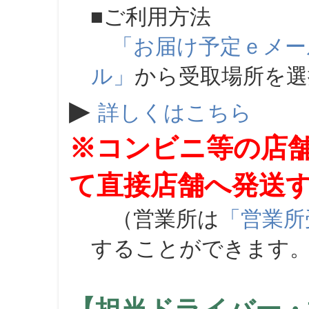
■ご利用方法
「お届け予定ｅメー
ル」
から受取場所を
▶
詳しくはこちら
※コンビニ等の店
て直接店舗へ発送
（営業所は
「営業所
することができます