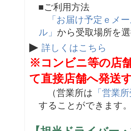
■ご利用方法
「お届け予定ｅメー
ル」
から受取場所を
▶
詳しくはこちら
※コンビニ等の店
て直接店舗へ発送
（営業所は
「営業所
することができます