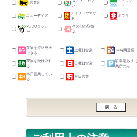
セブン-イレブ
ファミリー
営業所
ン
ート
デイリーヤマザ
ニューデイズ
ポプラ
キ
PUDOロッカ
その他の取扱
ー
店
荷物を持込発送
土曜日営業
24時間営業
できる
荷物を受け取れ
駐車場あり
日曜日営業
る
業所のみ）
本日営業してい
祝日営業
る