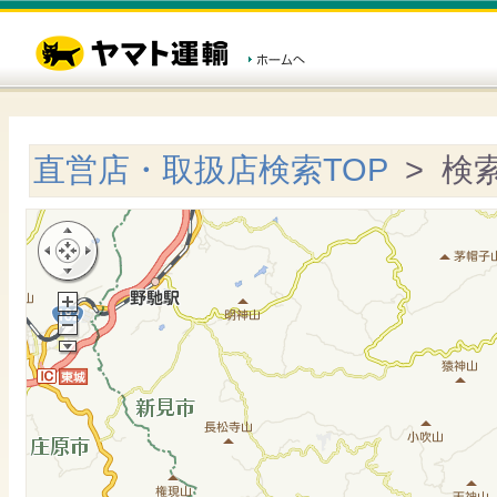
直営店・取扱店検索TOP
> 検