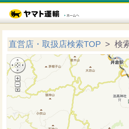
直営店・取扱店検索TOP
> 検