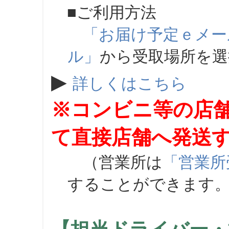
■ご利用方法
「お届け予定ｅメー
ル」
から受取場所を
▶
詳しくはこちら
※コンビニ等の店
て直接店舗へ発送
（営業所は
「営業所
することができます