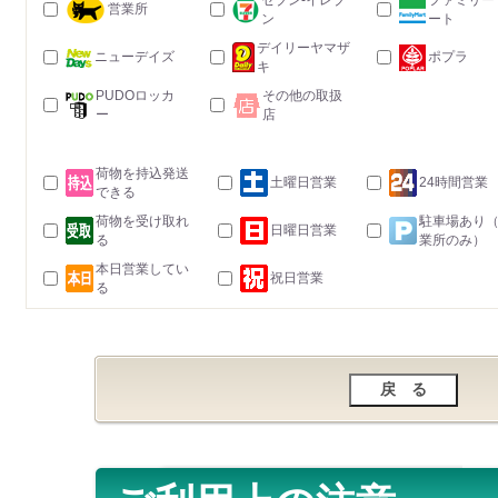
セブン-イレブ
ファミリー
営業所
ン
ート
デイリーヤマザ
ニューデイズ
ポプラ
キ
PUDOロッカ
その他の取扱
ー
店
荷物を持込発送
土曜日営業
24時間営業
できる
荷物を受け取れ
駐車場あり
日曜日営業
る
業所のみ）
本日営業してい
祝日営業
る