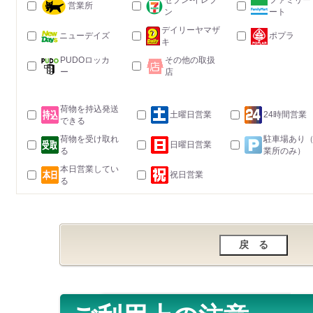
セブン-イレブ
ファミリー
営業所
ン
ート
デイリーヤマザ
ニューデイズ
ポプラ
キ
PUDOロッカ
その他の取扱
ー
店
荷物を持込発送
土曜日営業
24時間営業
できる
荷物を受け取れ
駐車場あり
日曜日営業
る
業所のみ）
本日営業してい
祝日営業
る