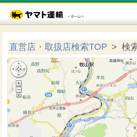
直営店・取扱店検索TOP
> 検