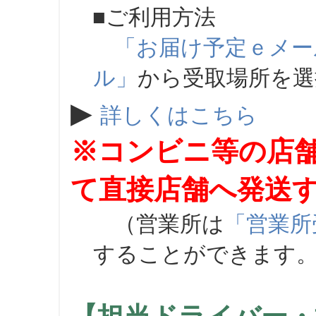
■ご利用方法
「お届け予定ｅメー
ル」
から受取場所を
▶
詳しくはこちら
※コンビニ等の店
て直接店舗へ発送
（営業所は
「営業所
することができます