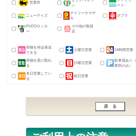
セブン-イレブ
ファミリー
営業所
ン
ート
デイリーヤマザ
ニューデイズ
ポプラ
キ
PUDOロッカ
その他の取扱
ー
店
荷物を持込発送
土曜日営業
24時間営業
できる
荷物を受け取れ
駐車場あり
日曜日営業
る
業所のみ）
本日営業してい
祝日営業
る