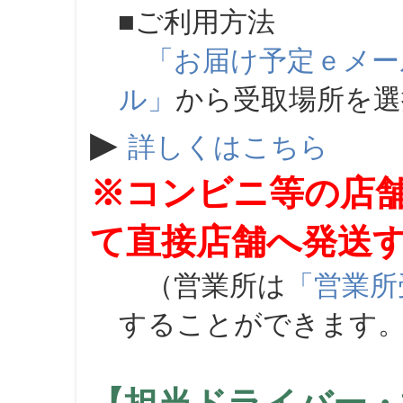
■ご利用方法
「お届け予定ｅメー
ル」
から受取場所を
▶
詳しくはこちら
※コンビニ等の店
て直接店舗へ発送
（営業所は
「営業所
することができます