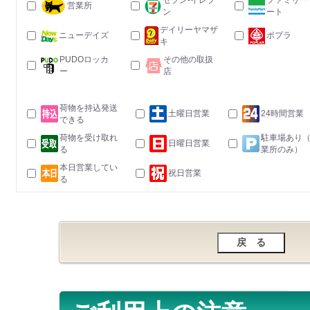
セブン-イレブ
ファミリー
営業所
ン
ート
デイリーヤマザ
ニューデイズ
ポプラ
キ
PUDOロッカ
その他の取扱
ー
店
荷物を持込発送
土曜日営業
24時間営業
できる
荷物を受け取れ
駐車場あり
日曜日営業
る
業所のみ）
本日営業してい
祝日営業
る