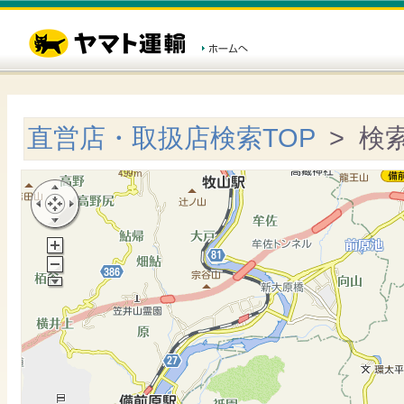
直営店・取扱店検索TOP
> 検