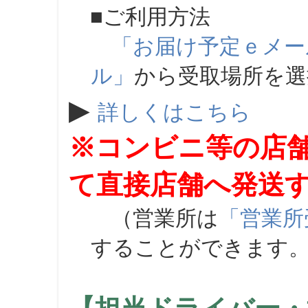
■ご利用方法
「お届け予定ｅメー
ル」
から受取場所を
▶
詳しくはこちら
※コンビニ等の店
て直接店舗へ発送
（営業所は
「営業所
することができます