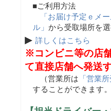
■ご利用方法
「お届け予定ｅメー
ル」
から受取場所を
▶
詳しくはこちら
※コンビニ等の店
て直接店舗へ発送
（営業所は
「営業所
することができます