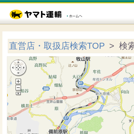
直営店・取扱店検索TOP
> 検