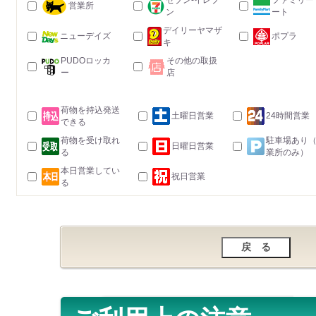
セブン-イレブ
ファミリー
営業所
ン
ート
デイリーヤマザ
ニューデイズ
ポプラ
キ
PUDOロッカ
その他の取扱
ー
店
荷物を持込発送
土曜日営業
24時間営業
できる
荷物を受け取れ
駐車場あり
日曜日営業
る
業所のみ）
本日営業してい
祝日営業
る