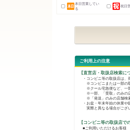
本日営業してい
祝日
る
ご利用上の注意
【直営店・取扱店検索に
・コンビニ等の取扱店は、荷
※コンビニまたは一部の取扱
※クール宅急便など、一部
※一部、「受取」のみの店
※「発送」のみの店舗検索
・お盆・年末年始の休業や臨
実際と異なる場合がござ
【コンビニ等の取扱店で
■ご利用いただけるお客様