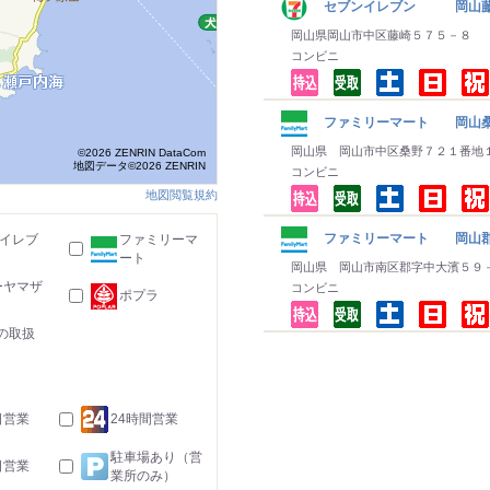
セブンイレブン 岡山
岡山県岡山市中区藤崎５７５－８
コンビニ
ファミリーマート 岡山
岡山県 岡山市中区桑野７２１番地
©2026 ZENRIN DataCom
地図データ©2026 ZENRIN
コンビニ
地図閲覧規約
ファミリーマート 岡山
-イレブ
ファミリーマ
ート
岡山県 岡山市南区郡字中大濱５９
ーヤマザ
コンビニ
ポプラ
の取扱
日営業
24時間営業
駐車場あり（営
日営業
業所のみ）