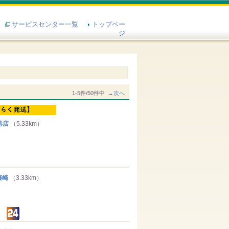
サービスセンター一覧
トップペー
ジ
1-5件/50件中 →
次へ
港店
（5.33km）
藤崎
（3.33km）