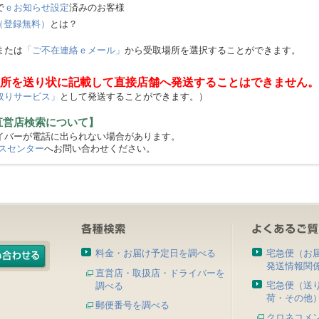
で
ｅお知らせ設定
済みのお客様
（登録無料）
とは？
または
「ご不在連絡ｅメール」
から受取場所を選択することができます。
所を送り状に記載して直接店舗へ発送することはできません。
取りサービス」
として発送することができます。）
直営店検索について】
バーが電話に出られない場合があります。
スセンター
へお問い合わせください。
料金・お届け予定日を調べる
宅急便（お
発送情報関
直営店・取扱店・ドライバーを
宅急便（送
調べる
荷・その他
郵便番号を調べる
クロネコメ