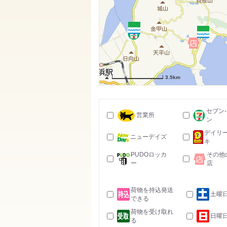
3.5km
セブン
営業所
ン
デイリ
ニューデイズ
キ
PUDOロッカ
その他
ー
店
荷物を持込発送
土曜
できる
荷物を受け取れ
日曜
る