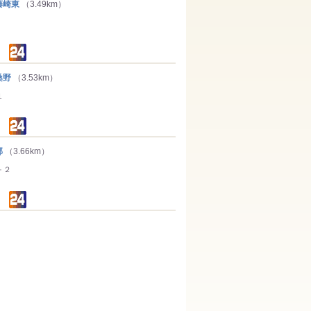
藤崎東
（3.49km）
桑野
（3.53km）
１
郡
（3.66km）
－２