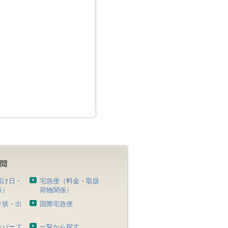
届け日・
宅急便（料金・取扱
係）
荷物関係）
り状・出
国際宅急便
）
ンバーズ
一覧から探す