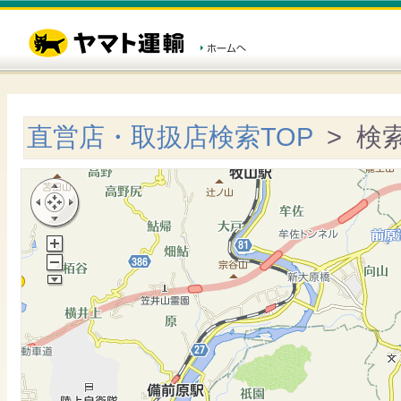
直営店・取扱店検索TOP
> 検