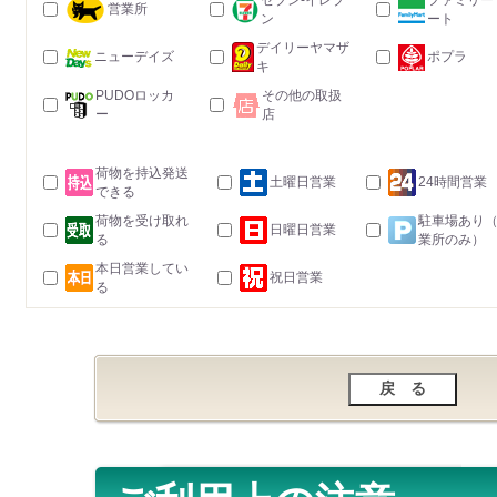
セブン-イレブ
ファミリー
営業所
ン
ート
デイリーヤマザ
ニューデイズ
ポプラ
キ
PUDOロッカ
その他の取扱
ー
店
荷物を持込発送
土曜日営業
24時間営業
できる
荷物を受け取れ
駐車場あり
日曜日営業
る
業所のみ）
本日営業してい
祝日営業
る