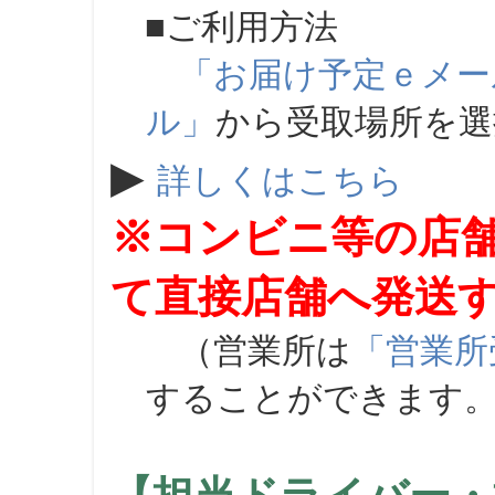
■ご利用方法
「お届け予定ｅメー
ル」
から受取場所を
▶
詳しくはこちら
※コンビニ等の店
て直接店舗へ発送
（営業所は
「営業所
することができます