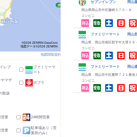
セブンイレブン 岡山
岡山県岡山市中区藤崎５７５－８
コンビニ
ファミリーマート 岡山
岡山県 岡山市南区郡字中大濱５９
©2026 ZENRIN DataCom
地図データ©2026 ZENRIN
コンビニ
地図閲覧規約
ファミリーマート 岡山
-イレブ
ファミリーマ
ート
岡山県 岡山市中区桑野７２１番地
ーヤマザ
コンビニ
ポプラ
の取扱
日営業
24時間営業
駐車場あり（営
日営業
業所のみ）