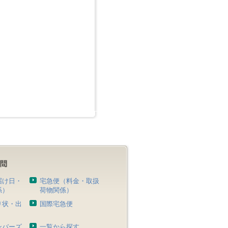
届け日・
宅急便（料金・取扱
係）
荷物関係）
り状・出
国際宅急便
）
ンバーズ
一覧から探す