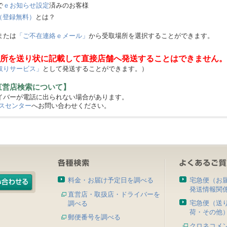
で
ｅお知らせ設定
済みのお客様
（登録無料）
とは？
または
「ご不在連絡ｅメール」
から受取場所を選択することができます。
所を送り状に記載して直接店舗へ発送することはできません。
取りサービス」
として発送することができます。）
直営店検索について】
バーが電話に出られない場合があります。
スセンター
へお問い合わせください。
料金・お届け予定日を調べる
宅急便（お
発送情報関
直営店・取扱店・ドライバーを
宅急便（送
調べる
荷・その他
郵便番号を調べる
クロネコメ