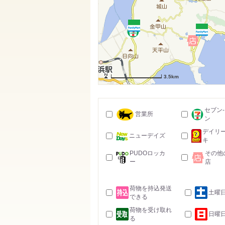
3.5km
セブン
営業所
ン
デイリ
ニューデイズ
キ
PUDOロッカ
その他
ー
店
荷物を持込発送
土曜
できる
荷物を受け取れ
日曜
る