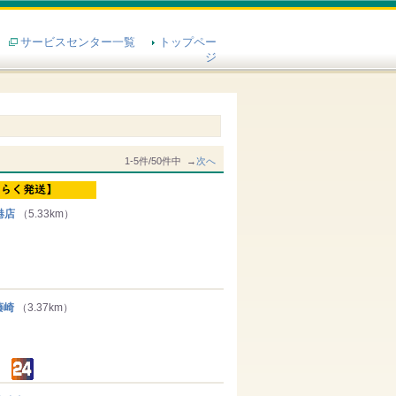
サービスセンター一覧
トップペー
ジ
1-5件/50件中 →
次へ
港店
（5.33km）
藤崎
（3.37km）