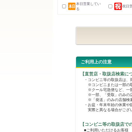
本日営業してい
祝日
る
ご利用上の注意
【直営店・取扱店検索に
・コンビニ等の取扱店は、荷
※コンビニまたは一部の取扱
※クール宅急便など、一部
※一部、「受取」のみの店
※「発送」のみの店舗検索
・お盆・年末年始の休業や臨
実際と異なる場合がござ
【コンビニ等の取扱店で
■ご利用いただけるお客様