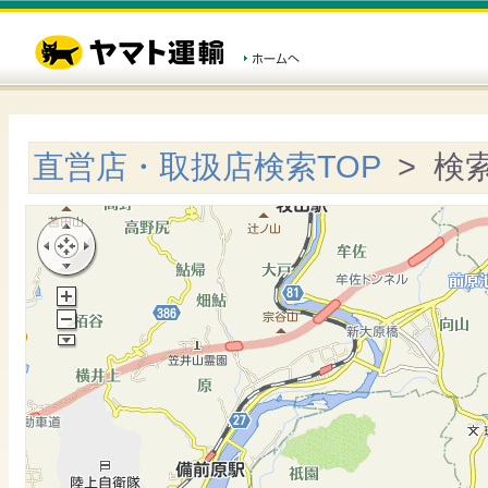
直営店・取扱店検索TOP
> 検