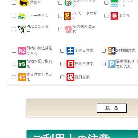
セブン-イレブ
ファミリー
営業所
ン
ート
デイリーヤマザ
ニューデイズ
ポプラ
キ
PUDOロッカ
その他の取扱
ー
店
荷物を持込発送
土曜日営業
24時間営業
できる
荷物を受け取れ
駐車場あり
日曜日営業
る
業所のみ）
本日営業してい
祝日営業
る