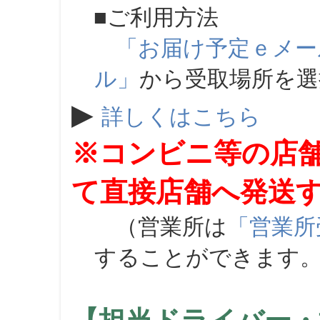
■ご利用方法
「お届け予定ｅメー
ル」
から受取場所を
▶
詳しくはこちら
※コンビニ等の店
て直接店舗へ発送
（営業所は
「営業所
することができます