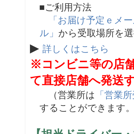
■ご利用方法
「お届け予定ｅメー
ル」
から受取場所を
▶
詳しくはこちら
※コンビニ等の店
て直接店舗へ発送
（営業所は
「営業所
することができます