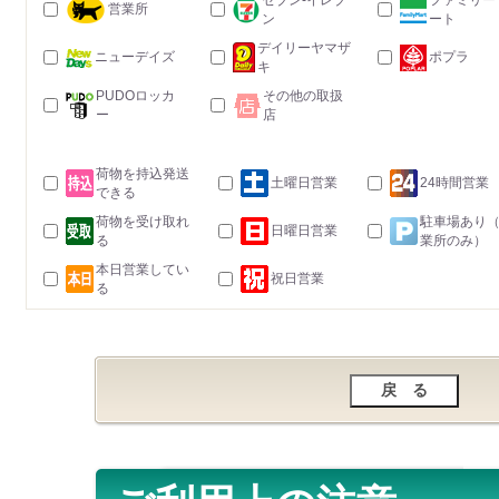
セブン-イレブ
ファミリー
営業所
ン
ート
デイリーヤマザ
ニューデイズ
ポプラ
キ
PUDOロッカ
その他の取扱
ー
店
荷物を持込発送
土曜日営業
24時間営業
できる
荷物を受け取れ
駐車場あり
日曜日営業
る
業所のみ）
本日営業してい
祝日営業
る