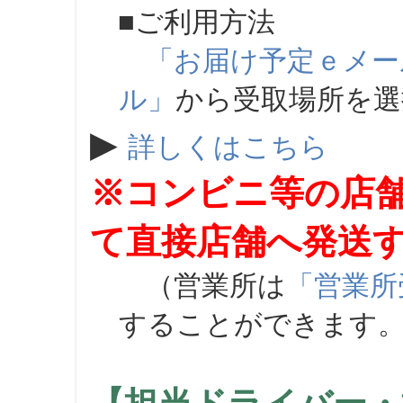
■ご利用方法
「お届け予定ｅメー
ル」
から受取場所を
▶
詳しくはこちら
※コンビニ等の店
て直接店舗へ発送
（営業所は
「営業所
することができます