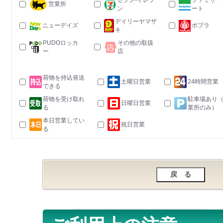
セブン-イレブ
ファミリー
営業所
ン
ート
デイリーヤマザ
ニューデイズ
ポプラ
キ
PUDOロッカ
その他の取扱
ー
店
荷物を持込発送
土曜日営業
24時間営業
できる
荷物を受け取れ
駐車場あり
日曜日営業
る
業所のみ）
本日営業してい
祝日営業
る