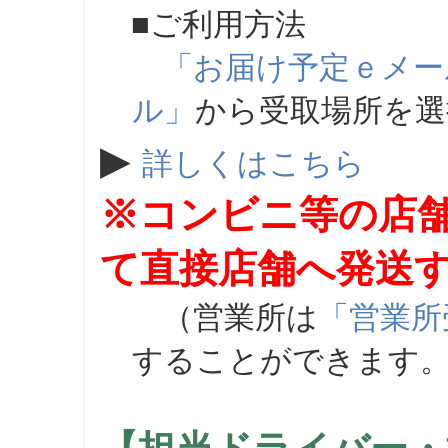
■ご利用方法
「お届け予定ｅメー
ル」
から受取場所を
▶
詳しくはこちら
※コンビニ等の店
て直接店舗へ発送
（営業所は
「営業所
することができます