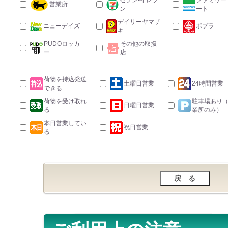
セブン-イレブ
ファミリー
営業所
ン
ート
デイリーヤマザ
ニューデイズ
ポプラ
キ
PUDOロッカ
その他の取扱
ー
店
荷物を持込発送
土曜日営業
24時間営業
できる
荷物を受け取れ
駐車場あり
日曜日営業
る
業所のみ）
本日営業してい
祝日営業
る