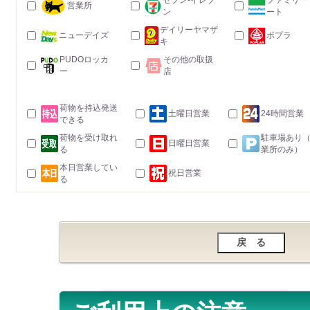
セブン-イレブ
ファミリー
営業所
ン
ート
デイリーヤマザ
ニューデイズ
ポプラ
キ
PUDOロッカ
その他の取扱
ー
店
荷物を持込発送
土曜日営業
24時間営業
できる
荷物を受け取れ
駐車場あり
日曜日営業
る
業所のみ）
本日営業してい
祝日営業
る