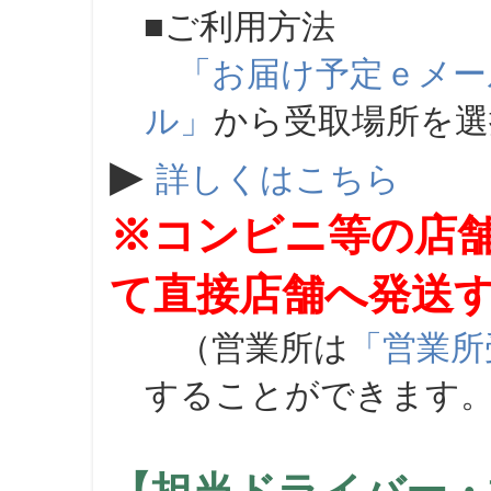
■ご利用方法
「お届け予定ｅメー
ル」
から受取場所を
▶
詳しくはこちら
※コンビニ等の店
て直接店舗へ発送
（営業所は
「営業所
することができます