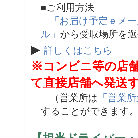
■ご利用方法
「お届け予定ｅメー
ル」
から受取場所を
▶
詳しくはこちら
※コンビニ等の店
て直接店舗へ発送
（営業所は
「営業所
することができます