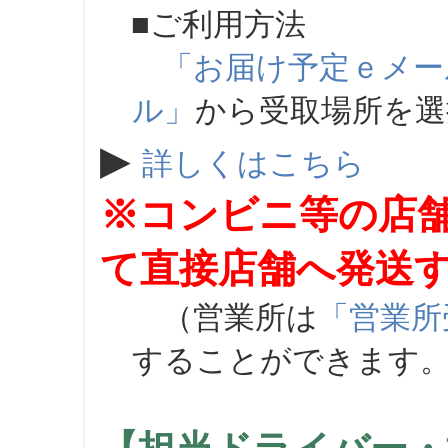
■ご利用方法
「お届け予定ｅメー
ル」
から受取場所を
▶
詳しくはこちら
※コンビニ等の店
て直接店舗へ発送
（営業所は
「営業所
することができます