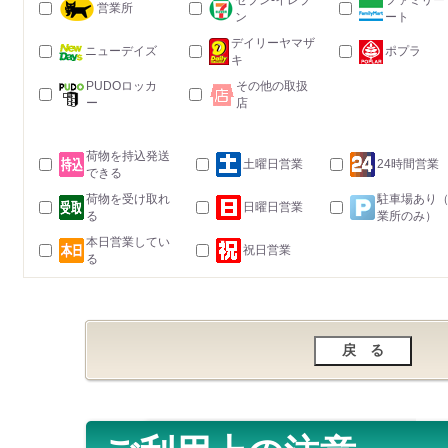
セブン-イレブ
ファミリー
営業所
ン
ート
デイリーヤマザ
ニューデイズ
ポプラ
キ
PUDOロッカ
その他の取扱
ー
店
荷物を持込発送
土曜日営業
24時間営業
できる
荷物を受け取れ
駐車場あり
日曜日営業
る
業所のみ）
本日営業してい
祝日営業
る