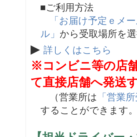
■ご利用方法
「お届け予定ｅメー
ル」
から受取場所を
▶
詳しくはこちら
※コンビニ等の店
て直接店舗へ発送
（営業所は
「営業所
することができます