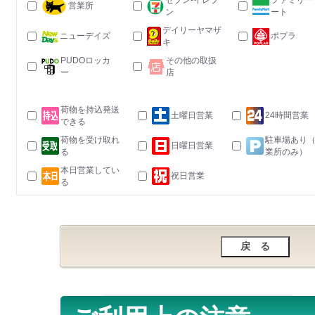
セブン-イレブ
ファミリー
営業所
ン
ート
デイリーヤマザ
ニューデイズ
ポプラ
キ
PUDOロッカ
その他の取扱
ー
店
荷物を持込発送
土曜日営業
24時間営業
できる
荷物を受け取れ
駐車場あり
日曜日営業
る
業所のみ）
本日営業してい
祝日営業
る