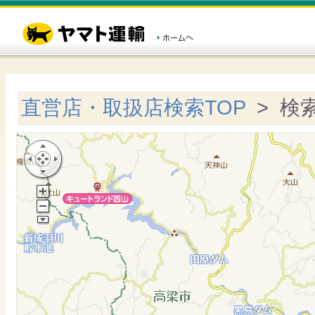
直営店・取扱店検索TOP
> 検