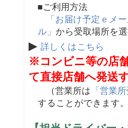
■ご利用方法
「お届け予定ｅメー
ル」
から受取場所を
▶
詳しくはこちら
※コンビニ等の店
て直接店舗へ発送
（営業所は
「営業所
することができます