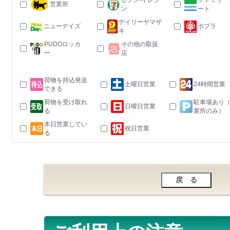
セブン-イレブ
ファミリー
営業所
ン
ート
デイリーヤマザ
ニューデイズ
ポプラ
キ
PUDOロッカ
その他の取扱
ー
店
荷物を持込発送
土曜日営業
24時間営業
できる
荷物を受け取れ
駐車場あり
日曜日営業
る
業所のみ）
本日営業してい
祝日営業
る