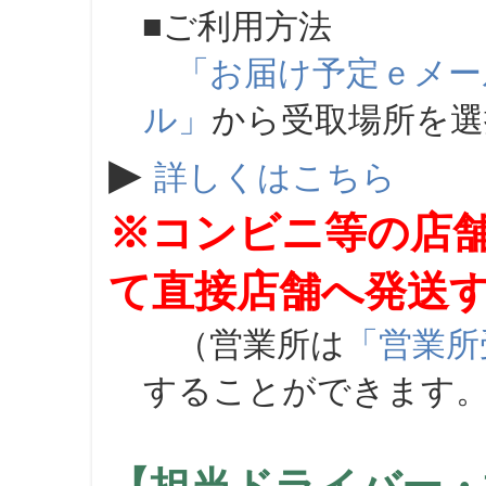
■ご利用方法
「お届け予定ｅメー
ル」
から受取場所を
▶
詳しくはこちら
※コンビニ等の店
て直接店舗へ発送
（営業所は
「営業所
することができます