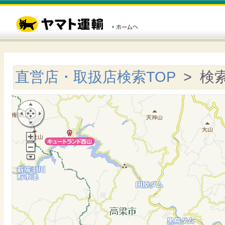
直営店・取扱店検索TOP
> 検