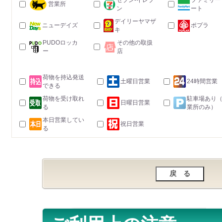
セブン-イレブ
ファミリー
営業所
ン
ート
デイリーヤマザ
ニューデイズ
ポプラ
キ
PUDOロッカ
その他の取扱
ー
店
荷物を持込発送
土曜日営業
24時間営業
できる
荷物を受け取れ
駐車場あり
日曜日営業
る
業所のみ）
本日営業してい
祝日営業
る