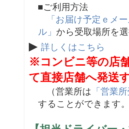
■ご利用方法
「お届け予定ｅメー
ル」
から受取場所を
▶
詳しくはこちら
※コンビニ等の店
て直接店舗へ発送
（営業所は
「営業所
することができます