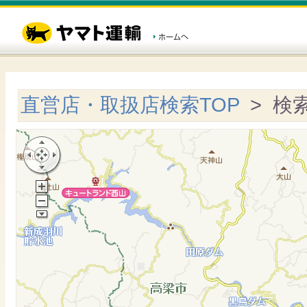
直営店・取扱店検索TOP
> 検