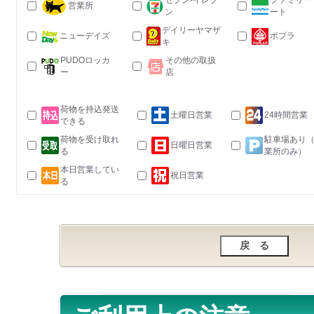
セブン-イレブ
ファミリー
営業所
ン
ート
デイリーヤマザ
ニューデイズ
ポプラ
キ
PUDOロッカ
その他の取扱
ー
店
荷物を持込発送
土曜日営業
24時間営業
できる
荷物を受け取れ
駐車場あり
日曜日営業
る
業所のみ）
本日営業してい
祝日営業
る