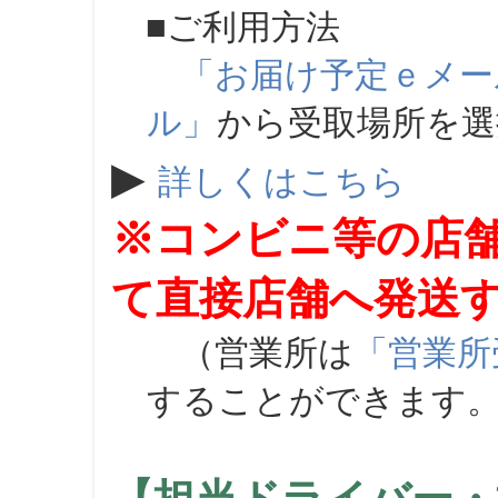
■ご利用方法
「お届け予定ｅメー
ル」
から受取場所を
▶
詳しくはこちら
※コンビニ等の店
て直接店舗へ発送
（営業所は
「営業所
することができます