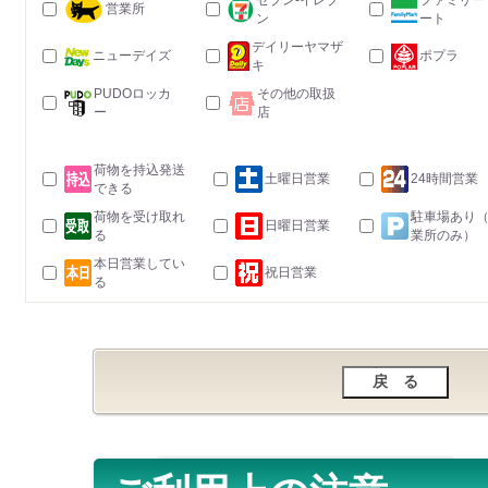
セブン-イレブ
ファミリー
営業所
ン
ート
デイリーヤマザ
ニューデイズ
ポプラ
キ
PUDOロッカ
その他の取扱
ー
店
荷物を持込発送
土曜日営業
24時間営業
できる
荷物を受け取れ
駐車場あり
日曜日営業
る
業所のみ）
本日営業してい
祝日営業
る