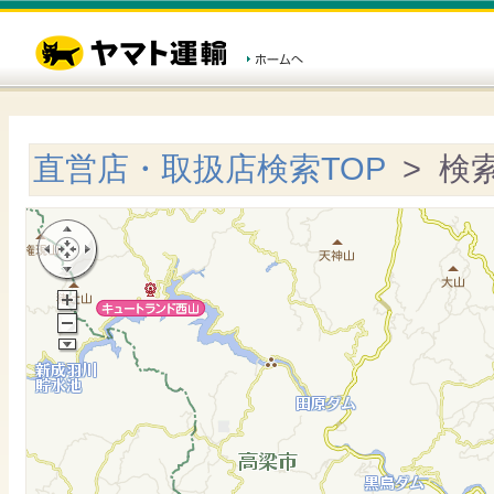
直営店・取扱店検索TOP
> 検