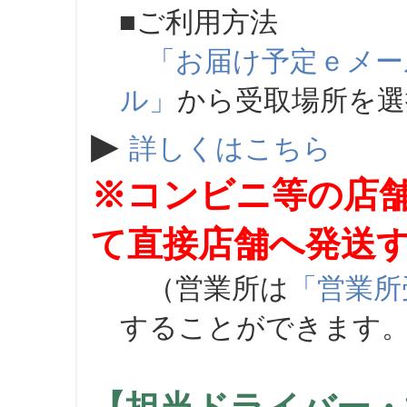
■ご利用方法
「お届け予定ｅメー
ル」
から受取場所を
▶
詳しくはこちら
※コンビニ等の店
て直接店舗へ発送
（営業所は
「営業所
することができます