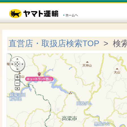
直営店・取扱店検索TOP
> 検