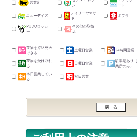
セブン-イレブ
ファミリー
営業所
ン
ート
デイリーヤマザ
ニューデイズ
ポプラ
キ
PUDOロッカ
その他の取扱
ー
店
荷物を持込発送
土曜日営業
24時間営業
できる
荷物を受け取れ
駐車場あり
日曜日営業
る
業所のみ）
本日営業してい
祝日営業
る