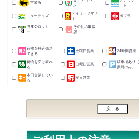
セブン-イレブ
ファミリー
営業所
ン
ート
デイリーヤマザ
ニューデイズ
ポプラ
キ
PUDOロッカ
その他の取扱
ー
店
荷物を持込発送
土曜日営業
24時間営業
できる
荷物を受け取れ
駐車場あり
日曜日営業
る
業所のみ）
本日営業してい
祝日営業
る