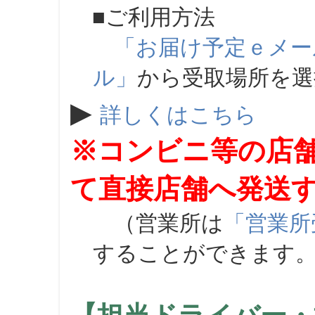
■ご利用方法
「お届け予定ｅメー
ル」
から受取場所を
▶
詳しくはこちら
※コンビニ等の店
て直接店舗へ発送
（営業所は
「営業所
することができます