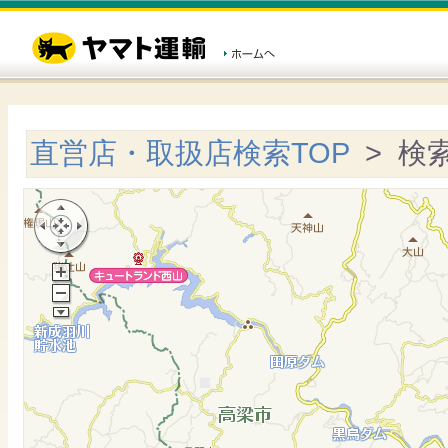
直営店・取扱店検索TOP
> 検