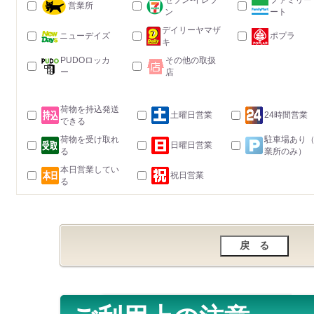
セブン-イレブ
ファミリー
営業所
ン
ート
デイリーヤマザ
ニューデイズ
ポプラ
キ
PUDOロッカ
その他の取扱
ー
店
荷物を持込発送
土曜日営業
24時間営業
できる
荷物を受け取れ
駐車場あり
日曜日営業
る
業所のみ）
本日営業してい
祝日営業
る