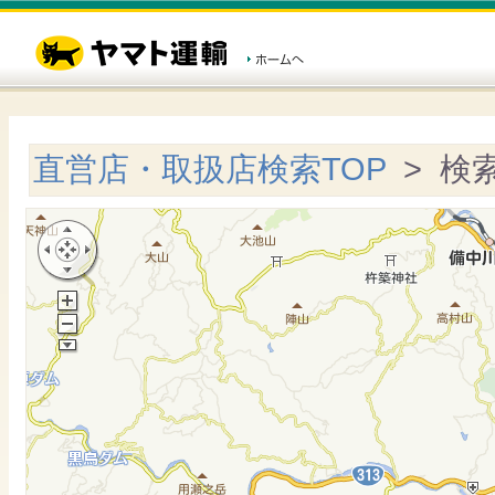
直営店・取扱店検索TOP
> 検