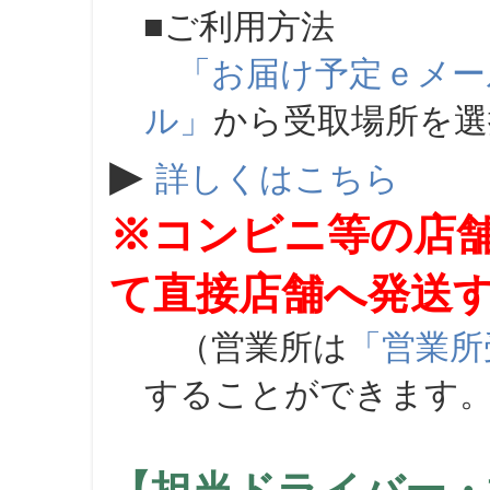
■ご利用方法
「お届け予定ｅメー
ル」
から受取場所を
▶
詳しくはこちら
※コンビニ等の店
て直接店舗へ発送
（営業所は
「営業所
することができます