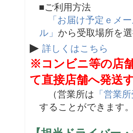
■ご利用方法
「お届け予定ｅメー
ル」
から受取場所を
▶
詳しくはこちら
※コンビニ等の店
て直接店舗へ発送
（営業所は
「営業所
することができます