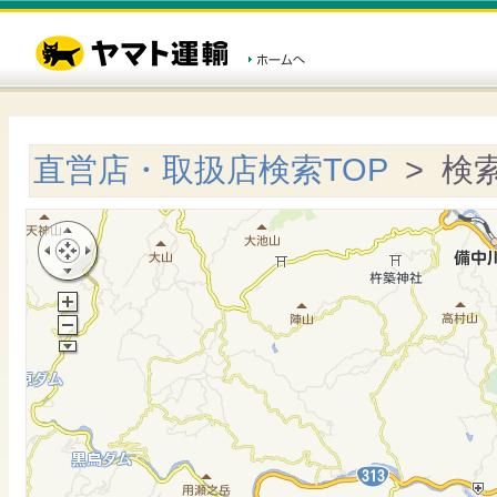
直営店・取扱店検索TOP
> 検