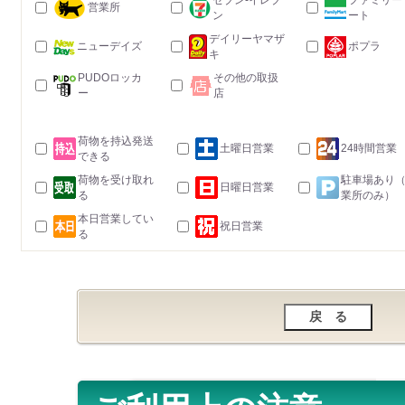
セブン-イレブ
ファミリー
営業所
ン
ート
デイリーヤマザ
ニューデイズ
ポプラ
キ
PUDOロッカ
その他の取扱
ー
店
荷物を持込発送
土曜日営業
24時間営業
できる
荷物を受け取れ
駐車場あり
日曜日営業
る
業所のみ）
本日営業してい
祝日営業
る