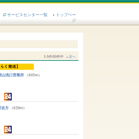
サービスセンター一覧
トップペー
ジ
1-5件/50件中 →
次へ
岡山浅口営業所
（845m）
町佐方
（639m）