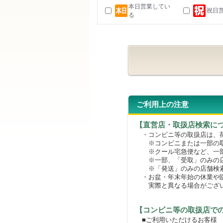
本日営業してい
祝日
る
ご利用上の注意
【直営店・取扱店検索に
・コンビニ等の取扱店は、荷
※コンビニまたは一部の取扱
※クール宅急便など、一部
※一部、「受取」のみの店
※「発送」のみの店舗検索
・お盆・年末年始の休業や臨
実際と異なる場合がござ
【コンビニ等の取扱店で
■ご利用いただけるお客様