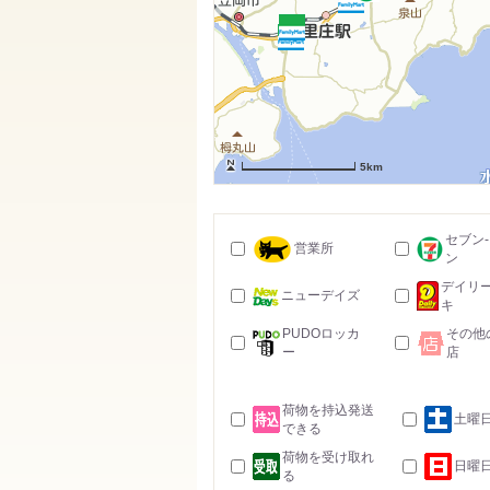
5km
セブン
営業所
ン
デイリ
ニューデイズ
キ
PUDOロッカ
その他
ー
店
荷物を持込発送
土曜
できる
荷物を受け取れ
日曜
る