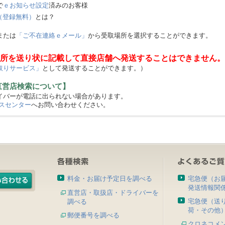
で
ｅお知らせ設定
済みのお客様
（登録無料）
とは？
または
「ご不在連絡ｅメール」
から受取場所を選択することができます。
所を送り状に記載して直接店舗へ発送することはできません。
取りサービス」
として発送することができます。）
直営店検索について】
バーが電話に出られない場合があります。
スセンター
へお問い合わせください。
料金・お届け予定日を調べる
宅急便（お
発送情報関
直営店・取扱店・ドライバーを
宅急便（送
調べる
荷・その他
郵便番号を調べる
クロネコメ