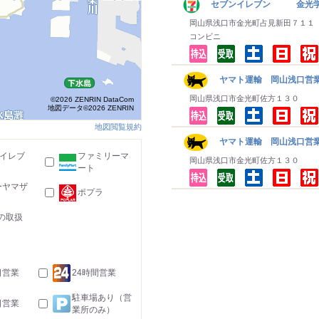
セブンイレブン 金光
岡山県浅口市金光町占見新田７１１
コンビニ
ヤマト運輸 岡山浅口営業
岡山県浅口市金光町佐方１３０
©2026 ZENRIN DataCom
地図データ©2026 ZENRIN
地図閲覧規約
ヤマト運輸 岡山浅口営業
-イレブ
ファミリーマ
岡山県浅口市金光町佐方１３０
ート
ーヤマザ
ポプラ
の取扱
日営業
24時間営業
駐車場あり（営
日営業
業所のみ）