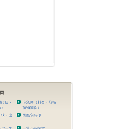
届け日・
宅急便（料金・取扱
係）
荷物関係）
り状・出
国際宅急便
）
ンバーズ
一覧から探す