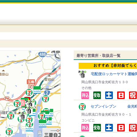
最寄り営業所・取扱店一覧
宅配便ロッカーヤマト運輸
岡山県浅口市金光町佐方１３０
その他
セブンイレブン 金光
岡山県浅口市金光町佐方９０－１
コンビニ