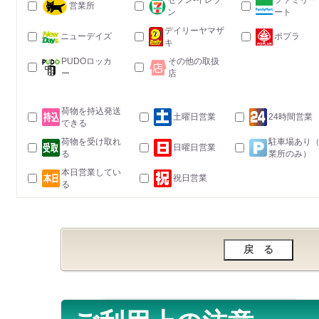
セブン-イレブ
ファミリー
営業所
ン
ート
デイリーヤマザ
ニューデイズ
ポプラ
キ
PUDOロッカ
その他の取扱
ー
店
荷物を持込発送
土曜日営業
24時間営業
できる
荷物を受け取れ
駐車場あり
日曜日営業
る
業所のみ）
本日営業してい
祝日営業
る