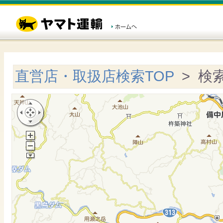
直営店・取扱店検索TOP
> 検