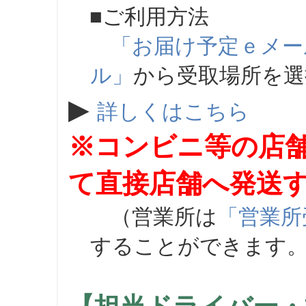
■ご利用方法
「お届け予定ｅメー
ル」
から受取場所を
▶
詳しくはこちら
※コンビニ等の店
て直接店舗へ発送
（営業所は
「営業所
することができます