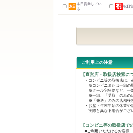
本日営業してい
祝日
る
ご利用上の注意
【直営店・取扱店検索に
・コンビニ等の取扱店は、荷
※コンビニまたは一部の取扱
※クール宅急便など、一部
※一部、「受取」のみの店
※「発送」のみの店舗検索
・お盆・年末年始の休業や臨
実際と異なる場合がござ
【コンビニ等の取扱店で
■ご利用いただけるお客様