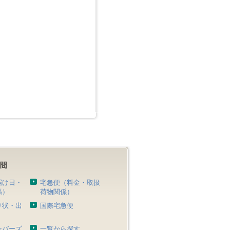
届け日・
宅急便（料金・取扱
係）
荷物関係）
り状・出
国際宅急便
）
ンバーズ
一覧から探す