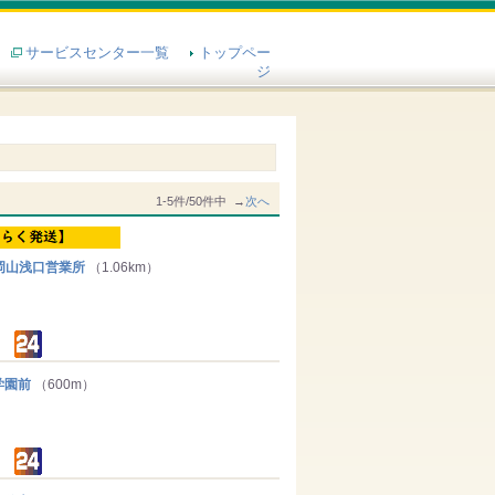
サービスセンター一覧
トップペー
ジ
1-5件/50件中 →
次へ
岡山浅口営業所
（1.06km）
学園前
（600m）