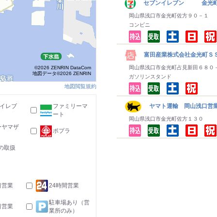
セブンイレブン 金光
岡山県浅口市金光町佐方９０－１
コンビニ
富田産業株式会社金光町Ｓ
岡山県浅口市金光町占見新田６８０
©2026 ZENRIN DataCom
地図データ©2026 ZENRIN
ガソリンスタンド
地図閲覧規約
-イレブ
ファミリーマ
ヤマト運輸 岡山浅口営業
ート
岡山県浅口市金光町佐方１３０
ーヤマザ
ポプラ
の取扱
日営業
24時間営業
駐車場あり（営
日営業
業所のみ）