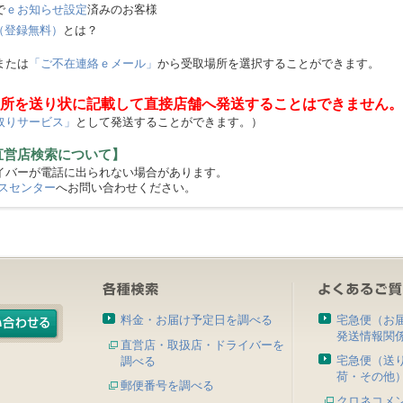
で
ｅお知らせ設定
済みのお客様
（登録無料）
とは？
または
「ご不在連絡ｅメール」
から受取場所を選択することができます。
所を送り状に記載して直接店舗へ発送することはできません。
取りサービス」
として発送することができます。）
直営店検索について】
バーが電話に出られない場合があります。
スセンター
へお問い合わせください。
料金・お届け予定日を調べる
宅急便（お
発送情報関
直営店・取扱店・ドライバーを
宅急便（送
調べる
荷・その他
郵便番号を調べる
クロネコメ