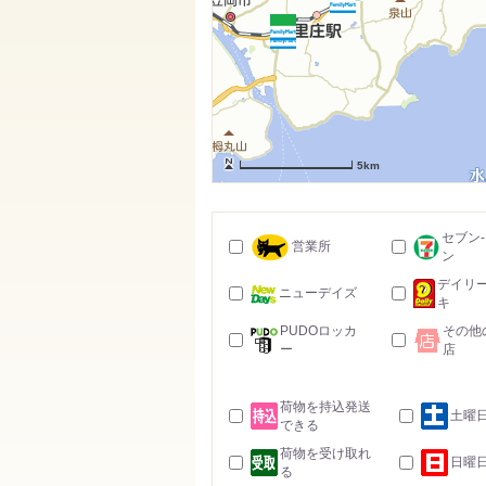
5km
セブン
営業所
ン
デイリ
ニューデイズ
キ
PUDOロッカ
その他
ー
店
荷物を持込発送
土曜
できる
荷物を受け取れ
日曜
る