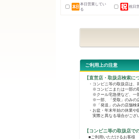
本日営業してい
祝日
る
ご利用上の注意
【直営店・取扱店検索に
・コンビニ等の取扱店は、荷
※コンビニまたは一部の取扱
※クール宅急便など、一部
※一部、「受取」のみの店
※「発送」のみの店舗検索
・お盆・年末年始の休業や臨
実際と異なる場合がござ
【コンビニ等の取扱店で
■ご利用いただけるお客様