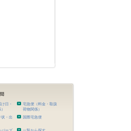
届け日・
宅急便（料金・取扱
係）
荷物関係）
り状・出
国際宅急便
）
ンバーズ
一覧から探す