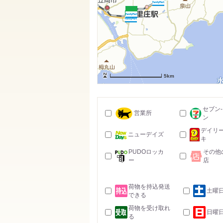
5km
セブン
営業所
ン
デイリ
ニューデイズ
キ
PUDOロッカ
その他
ー
店
荷物を持込発送
土曜
できる
荷物を受け取れ
日曜
る