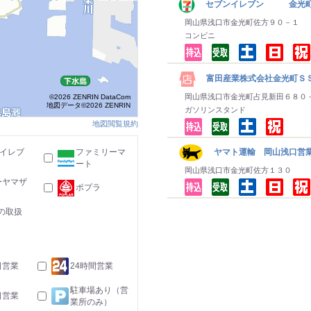
セブンイレブン 金光
岡山県浅口市金光町佐方９０－１
コンビニ
富田産業株式会社金光町Ｓ
岡山県浅口市金光町占見新田６８０
©2026 ZENRIN DataCom
地図データ©2026 ZENRIN
ガソリンスタンド
地図閲覧規約
-イレブ
ファミリーマ
ヤマト運輸 岡山浅口営業
ート
岡山県浅口市金光町佐方１３０
ーヤマザ
ポプラ
の取扱
日営業
24時間営業
駐車場あり（営
日営業
業所のみ）