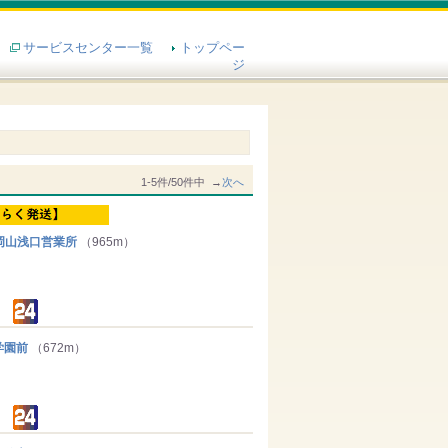
サービスセンター一覧
トップペー
ジ
1-5件/50件中 →
次へ
岡山浅口営業所
（965m）
学園前
（672m）