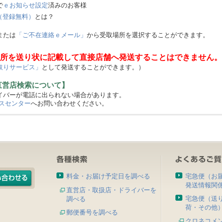
で
ｅお知らせ設定
済みのお客様
（登録無料）
とは？
または
「ご不在連絡ｅメール」
から受取場所を選択することができます。
所を送り状に記載して直接店舗へ発送することはできません。
取りサービス」
として発送することができます。）
直営店検索について】
バーが電話に出られない場合があります。
スセンター
へお問い合わせください。
料金・お届け予定日を調べる
宅急便（お
発送情報関
直営店・取扱店・ドライバーを
宅急便（送
調べる
荷・その他
郵便番号を調べる
クロネコメ