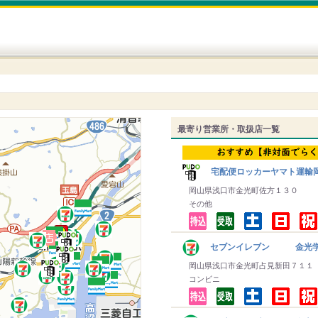
最寄り営業所・取扱店一覧
宅配便ロッカーヤマト運輸
岡山県浅口市金光町佐方１３０
その他
セブンイレブン 金光
岡山県浅口市金光町占見新田７１１
コンビニ