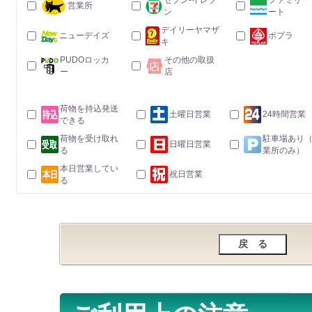
セブン-イレブ
ファミリー
営業所
ン
ート
デイリーヤマザ
ニューデイズ
ポプラ
キ
PUDOロッカ
その他の取扱
ー
店
荷物を持込発送
土曜日営業
24時間営業
できる
荷物を受け取れ
駐車場あり
日曜日営業
る
業所のみ）
本日営業してい
祝日営業
る