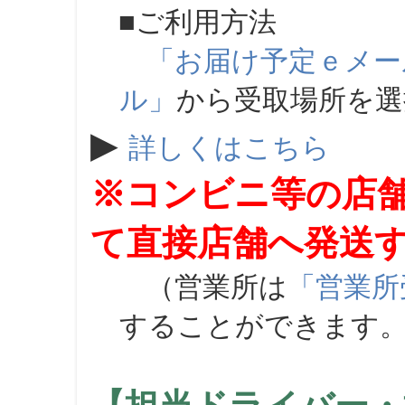
■ご利用方法
「お届け予定ｅメー
ル」
から受取場所を
▶
詳しくはこちら
※コンビニ等の店
て直接店舗へ発送
（営業所は
「営業所
することができます