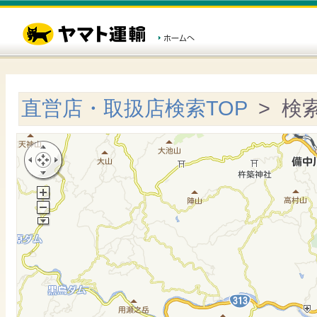
直営店・取扱店検索TOP
> 検