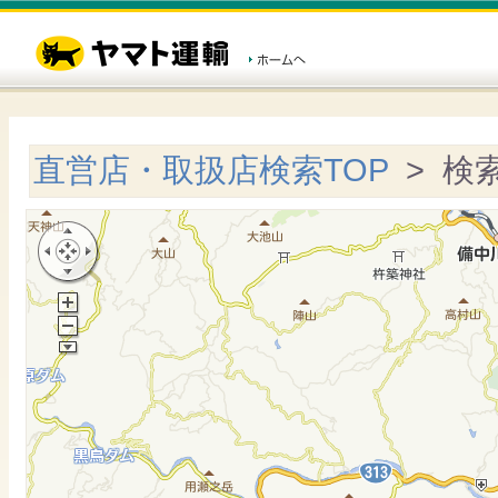
直営店・取扱店検索TOP
> 検