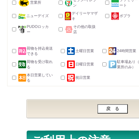
セブン-イレブ
ファミリー
営業所
ン
ート
デイリーヤマザ
ニューデイズ
ポプラ
キ
PUDOロッカ
その他の取扱
ー
店
荷物を持込発送
土曜日営業
24時間営業
できる
荷物を受け取れ
駐車場あり
日曜日営業
る
業所のみ）
本日営業してい
祝日営業
る