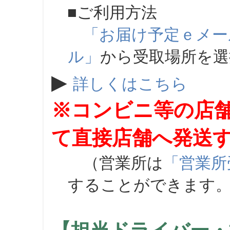
■ご利用方法
「お届け予定ｅメー
ル」
から受取場所を
▶
詳しくはこちら
※コンビニ等の店
て直接店舗へ発送
（営業所は
「営業所
することができます