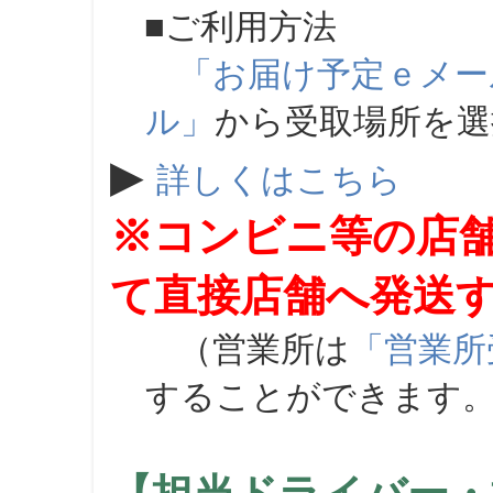
■ご利用方法
「お届け予定ｅメー
ル」
から受取場所を
▶
詳しくはこちら
※コンビニ等の店
て直接店舗へ発送
（営業所は
「営業所
することができます