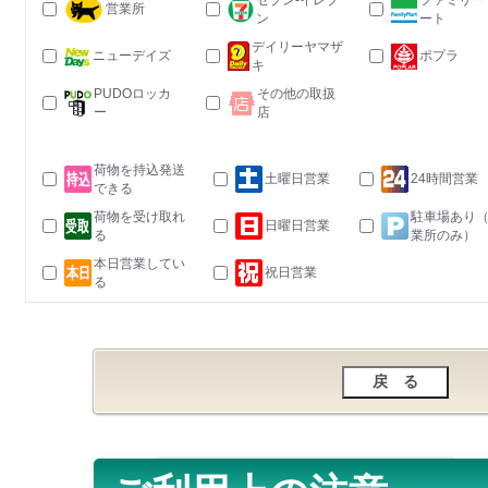
セブン-イレブ
ファミリー
営業所
ン
ート
デイリーヤマザ
ニューデイズ
ポプラ
キ
PUDOロッカ
その他の取扱
ー
店
荷物を持込発送
土曜日営業
24時間営業
できる
荷物を受け取れ
駐車場あり
日曜日営業
る
業所のみ）
本日営業してい
祝日営業
る