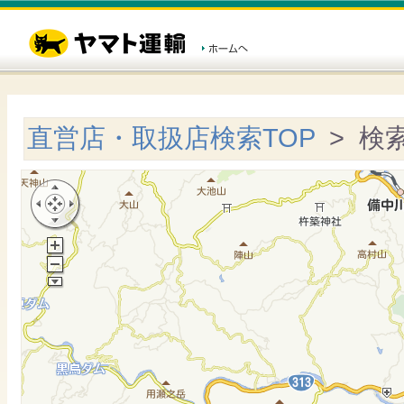
直営店・取扱店検索TOP
> 検