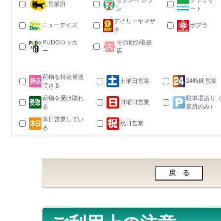
セブン-イレブ
ファミリー
営業所
ン
ート
デイリーヤマザ
ニューデイズ
ポプラ
キ
PUDOロッカ
その他の取扱
ー
店
荷物を持込発送
土曜日営業
24時間営業
できる
荷物を受け取れ
駐車場あり
日曜日営業
る
業所のみ）
本日営業してい
祝日営業
る