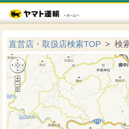
直営店・取扱店検索TOP
> 検