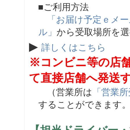
■ご利用方法
「お届け予定ｅメー
ル」
から受取場所を
▶
詳しくはこちら
※コンビニ等の店
て直接店舗へ発送
（営業所は
「営業所
することができます