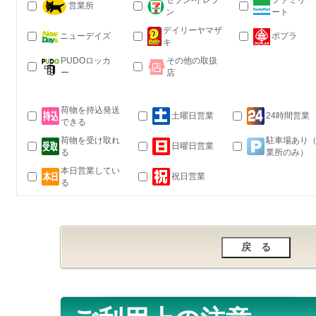
セブン-イレブ
ファミリー
営業所
ン
ート
デイリーヤマザ
ニューデイズ
ポプラ
キ
PUDOロッカ
その他の取扱
ー
店
荷物を持込発送
土曜日営業
24時間営業
できる
荷物を受け取れ
駐車場あり
日曜日営業
る
業所のみ）
本日営業してい
祝日営業
る