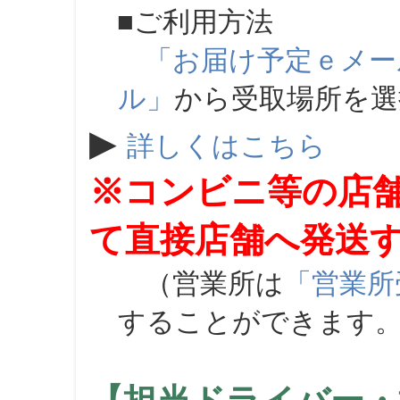
■ご利用方法
「お届け予定ｅメー
ル」
から受取場所を
▶
詳しくはこちら
※コンビニ等の店
て直接店舗へ発送
（営業所は
「営業所
することができます