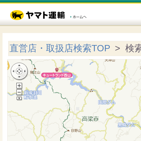
直営店・取扱店検索TOP
> 検