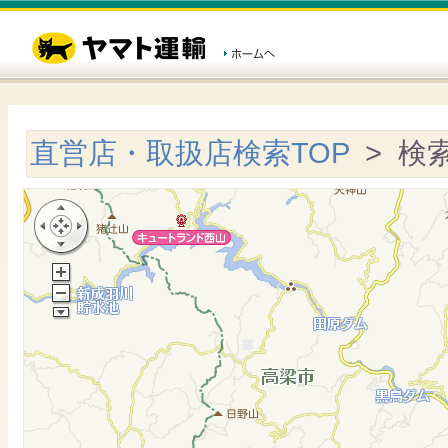
直営店・取扱店検索TOP
> 検