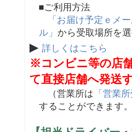
■ご利用方法
「お届け予定ｅメー
ル」
から受取場所を
▶
詳しくはこちら
※コンビニ等の店
て直接店舗へ発送
（営業所は
「営業所
することができます