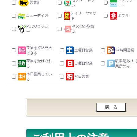
セブン-イレブ
ファミリー
営業所
ン
ート
デイリーヤマザ
ニューデイズ
ポプラ
キ
PUDOロッカ
その他の取扱
ー
店
荷物を持込発送
土曜日営業
24時間営業
できる
荷物を受け取れ
駐車場あり
日曜日営業
る
業所のみ）
本日営業してい
祝日営業
る